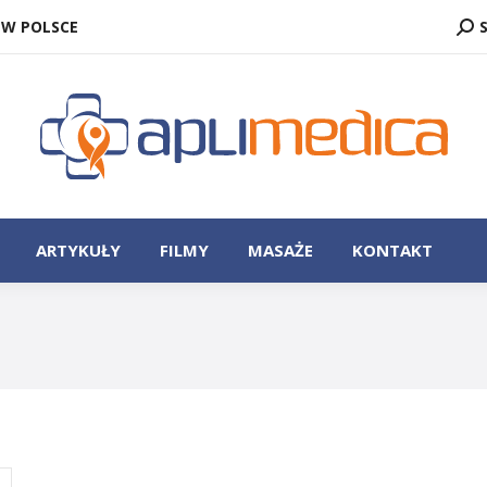
SZU
 W POLSCE
ZASTOSOWANIE
ARTYKUŁY
FILMY
MASAŻE
ARTYKUŁY
FILMY
MASAŻE
KONTAKT