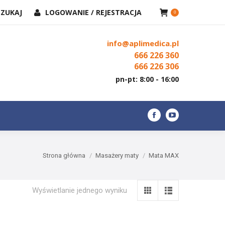
KAJ:
SZUKAJ
LOGOWANIE / REJESTRACJA
KONTAKT
0
Facebook
YouTube
page
page
info@aplimedica.pl
opens
opens
666 226 360
in
in
666 226 306
new
new
pn-pt: 8:00 - 16:00
window
window
Facebook
YouTube
page
page
opens
opens
Jesteś tutaj:
Strona główna
Masażery maty
Mata MAX
in
in
new
new
window
window
Wyświetlanie jednego wyniku