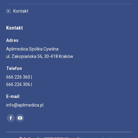
Kontakt
Kontakt
Adres
Aplimedica Spółka Cywilna
ul. Zakopiańska 56, 30-418 Kraków
Telefon
666 226 360 |
666 226 306 |
E-mail
info@aplimedica.pl
Znajdź nas na:
Facebook
YouTube
page
page
opens
opens