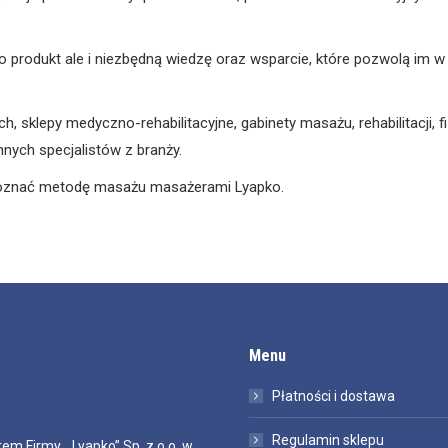
lko produkt ale i niezbędną wiedzę oraz wsparcie, które pozwolą im
klepy medyczno-rehabilitacyjne, gabinety masażu, rehabilitacji, fizj
nych specjalistów z branży.
 poznać metodę masażu masażerami Lyapko.
Menu
Płatności i dostawa
Regulamin sklepu
em Firmy „Lyapko” Sp. z o.o. w