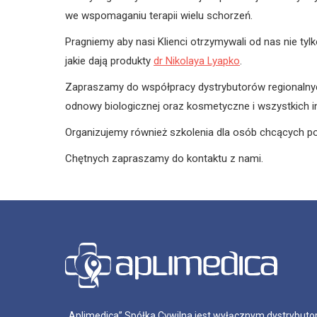
we wspomaganiu terapii wielu schorzeń.
Pragniemy aby nasi Klienci otrzymywali od nas nie ty
jakie dają produkty
dr Nikolaya Lyapko
.
Zapraszamy do współpracy dystrybutorów regionalnych, s
odnowy biologicznej oraz kosmetyczne i wszystkich in
Organizujemy również szkolenia dla osób chcących
Chętnych zapraszamy do kontaktu z nami.
„Aplimedica” Spółka Cywilna jest wyłącznym dystrybutor