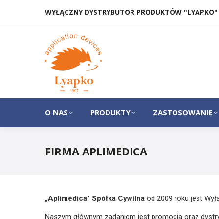
WYŁĄCZNY DYSTRYBUTOR PRODUKTÓW "LYAPKO"
O NAS
PRODUKTY
O NAS
PRODUKTY
ZASTOSOWANIE
FIRMA APLIMEDICA
„Aplimedica” Spółka Cywilna
od 2009 roku jest Wyłą
Naszym głównym zadaniem jest promocja oraz dystrybu