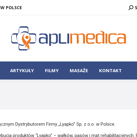
SZU
 W POLSCE
ZASTOSOWANIE
ARTYKUŁY
FILMY
MASAŻE
ARTYKUŁY
FILMY
MASAŻE
KONTAKT
cznym Dystrybutorem Firmy „Lyapko” Sp. z o.o. w Polsce.
cja produktów “Lyapko” – wałków, pasów i mat rehabilitacyjnych. 