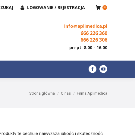
KAJ:
SZUKAJ
LOGOWANIE / REJESTRACJA
KONTAKT
0
Facebook
YouTube
page
page
info@aplimedica.pl
opens
opens
666 226 360
in
in
666 226 306
new
new
pn-pt: 8:00 - 16:00
window
window
Facebook
YouTube
page
page
opens
opens
Jesteś tutaj:
Strona główna
O nas
Firma Aplimedica
in
in
new
new
window
window
Produkty te cechuje najwyższa jakość i skuteczność