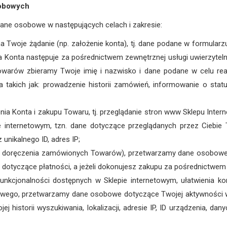
sobowych
ne osobowe w następujących celach i zakresie:
Twoje żądanie (np. założenie konta), tj. dane podane w formularzu
cja Konta następuje za pośrednictwem zewnętrznej usługi uwierzytel
 Towarów zbieramy Twoje imię i nazwisko i dane podane w celu real
takich jak: prowadzenie historii zamówień, informowanie o statu
nia Konta i zakupu Towaru, tj. przeglądanie stron www Sklepu Int
 internetowym, tzn. dane dotyczące przeglądanych przez Ciebie 
 unikalnego ID, adres IP;
 doręczenia zamówionych Towarów), przetwarzamy dane osobowe po
ne dotyczące płatności, a jeżeli dokonujesz zakupu za pośrednictw
unkcjonalności dostępnych w Sklepie internetowym, ułatwienia ko
owego, przetwarzamy dane osobowe dotyczące Twojej aktywności w
j historii wyszukiwania, lokalizacji, adresie IP, ID urządzenia, da