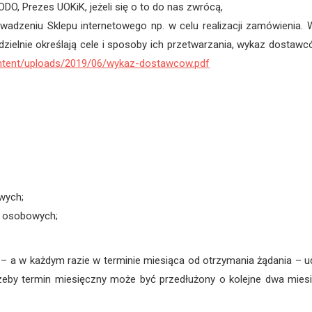
DO, Prezes UOKiK, jeżeli się o to do nas zwrócą,
adzeniu Sklepu internetowego np. w celu realizacji zamówienia. 
dzielnie określają cele i sposoby ich przetwarzania, wykaz dostawc
content/uploads/2019/06/wykaz-dostawcow.pdf
wych;
h osobowych;
 a w każdym razie w terminie miesiąca od otrzymania żądania – udz
zeby termin miesięczny może być przedłużony o kolejne dwa miesi