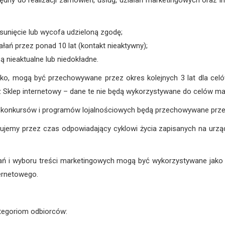
ny do realizacji zamówień, usług, działań marketingowych oraz 
usunięcie lub wycofa udzieloną zgodę;
ałań przez ponad 10 lat (kontakt nieaktywny);
 nieaktualne lub niedokładne.
wisko, mogą być przechowywane przez okres kolejnych 3 lat dla cel
Sklep internetowy – dane te nie będą wykorzystywane do celów ma
konkursów i programów lojalnościowych będą przechowywane przez 
emy przez czas odpowiadający cyklowi życia zapisanych na urząd
ań i wyboru treści marketingowych mogą być wykorzystywane jako
ernetowego.
tegoriom odbiorców: