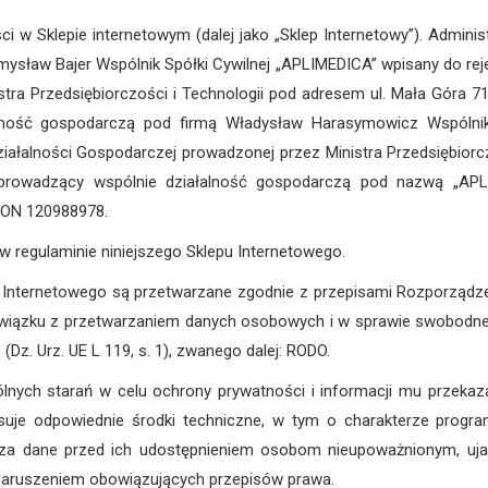
ci w Sklepie internetowym (dalej jako „Sklep Internetowy”). Admin
sław Bajer Wspólnik Spółki Cywilnej „APLIMEDICA” wpisany do rejest
stra Przedsiębiorczości i Technologii pod adresem ul. Mała Góra
ność gospodarczą pod firmą Władysław Harasymowicz Wspólnik S
Działalności Gospodarczej prowadzonej przez Ministra Przedsiębiorc
 prowadzący wspólnie działalność gospodarczą pod nazwą 
ON 120988978.
 w regulaminie niniejszego Sklepu Internetowego.
Internetowego są przetwarzane zgodnie z przepisami Rozporządze
związku z przetwarzaniem danych osobowych i w sprawie swobodne
Dz. Urz. UE L 119, s. 1), zwanego dalej: RODO.
lnych starań w celu ochrony prywatności i informacji mu przekaz
tosuje odpowiednie środki techniczne, w tym o charakterze progr
za dane przed ich udostępnieniem osobom nieupoważnionym, ujaw
 naruszeniem obowiązujących przepisów prawa.