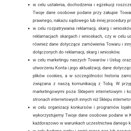
w celu ustalenia, dochodzenia i egzekucji ros
Twoje dane osobowe podane przy zakupie Towaró
prawnego, nakazu sądowego lub innej procedury pr
w celu rozpatrywania reklamacji, skarg i wnios
reklamacjach skargach i wnioskach, czy w celu u
również dane dotyczące zamówienia Towaru i inn
dołączonych do reklamacji, skarg i wniosków;
w celu marketingu naszych Towarów i Usług oraz
utworzeniu Konta i jego aktualizacji, dane dotyc
plików cookies, a w szczególności historia zamów
związana z naszą komunikacją z Tobą. W przyp
marketingowymi poza Sklepem internetowym i ko
stronach internetowych innych niż Sklepu interne
w celu organizacji konkursów i programów loja
wykorzystujemy Twoje dane osobowe podane w Kon
każdorazowo w warunkach uczestnictwa danego ko