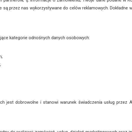
ych partnerów, tj. informacje o zamówieniu, Twoje dane podane w 
nie są przez nas wykorzystywane do celów reklamowych. Dokładne w
jące kategorie odnośnych danych osobowych:
m;
;
h jest dobrowolne i stanowi warunek świadczenia usług przez 