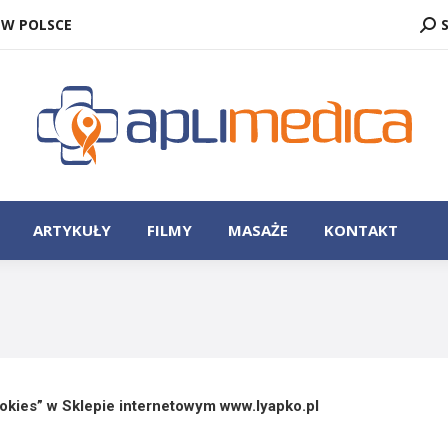
SZU
 W POLSCE
ZASTOSOWANIE
ARTYKUŁY
FILMY
MASAŻE
ARTYKUŁY
FILMY
MASAŻE
KONTAKT
ookies” w Sklepie internetowym www.lyapko.pl