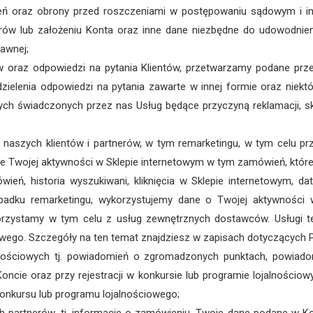
zczeń oraz obrony przed roszczeniami w postępowaniu sądowym i 
w lub założeniu Konta oraz inne dane niezbędne do udowodnienia
awnej;
ków oraz odpowiedzi na pytania Klientów, przetwarzamy podane p
dzielenia odpowiedzi na pytania zawarte w innej formie oraz niek
ych świadczonych przez nas Usług będące przyczyną reklamacji, 
 naszych klientów i partnerów, w tym remarketingu, w tym celu 
zące Twojej aktywności w Sklepie internetowym w tym zamówień, kt
ień, historia wyszukiwani, kliknięcia w Sklepie internetowym, daty
adku remarketingu, wykorzystujemy dane o Twojej aktywności 
rzystamy w tym celu z usług zewnętrznych dostawców. Usługi t
towego. Szczegóły na ten temat znajdziesz w zapisach dotyczących P
lnościowych tj. powiadomień o zgromadzonych punktach, powiadom
cie oraz przy rejestracji w konkursie lub programie lojalnościo
nkursu lub programu lojalnościowego;