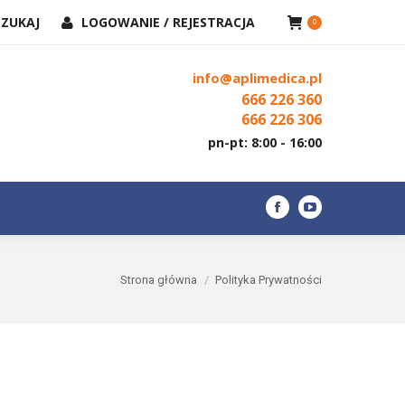
KAJ:
SZUKAJ
LOGOWANIE / REJESTRACJA
KONTAKT
0
Facebook
YouTube
page
page
info@aplimedica.pl
opens
opens
666 226 360
in
in
666 226 306
new
new
pn-pt: 8:00 - 16:00
window
window
Facebook
YouTube
page
page
opens
opens
Jesteś tutaj:
Strona główna
Polityka Prywatności
in
in
new
new
window
window