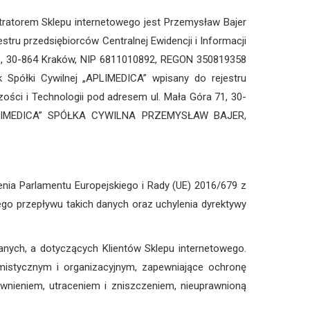
istratorem Sklepu internetowego jest Przemysław Bajer
ru przedsiębiorców Centralnej Ewidencji i Informacji
 71, 30-864 Kraków, NIP 6811010892, REGON 350819358
półki Cywilnej „APLIMEDICA” wpisany do rejestru
zości i Technologii pod adresem ul. Mała Góra 71, 30-
„APLIMEDICA” SPÓŁKA CYWILNA PRZEMYSŁAW BAJER,
nia Parlamentu Europejskiego i Rady (UE) 2016/679 z
go przepływu takich danych oraz uchylenia dyrektywy
anych, a dotyczących Klientów Sklepu internetowego.
amistycznym i organizacyjnym, zapewniające ochronę
nieniem, utraceniem i zniszczeniem, nieuprawnioną