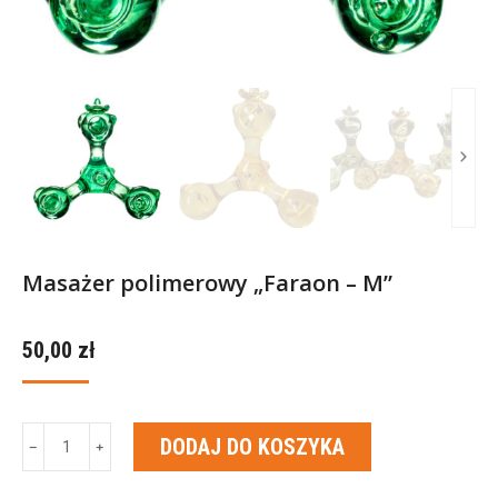
Masażer polimerowy „Faraon – M”
50,00
zł
ilość
DODAJ DO KOSZYKA
﹣
﹢
Masażer
polimerowy