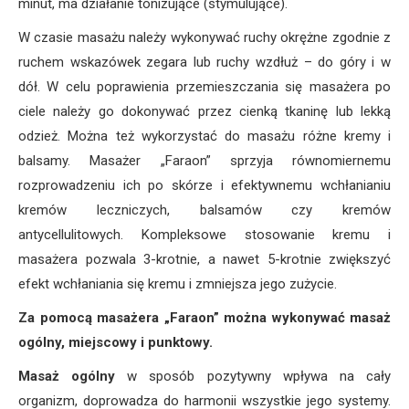
minut, ma działanie tonizujące (stymulujące).
W czasie masażu należy wykonywać ruchy okrężne zgodnie z
ruchem wskazówek zegara lub ruchy wzdłuż – do góry i w
dół. W celu poprawienia przemieszczania się masażera po
ciele należy go dokonywać przez cienką tkaninę lub lekką
odzież. Można też wykorzystać do masażu różne kremy i
balsamy. Masażer „Faraon” sprzyja równomiernemu
rozprowadzeniu ich po skórze i efektywnemu wchłanianiu
kremów leczniczych, balsamów czy kremów
antycellulitowych. Kompleksowe stosowanie kremu i
masażera pozwala 3-krotnie, a nawet 5-krotnie zwiększyć
efekt wchłaniania się kremu i zmniejsza jego zużycie.
Za pomocą masażera „Faraon” można wykonywać masaż
ogólny, miejscowy i punktowy.
Masaż ogólny
w sposób pozytywny wpływa na cały
organizm, doprowadza do harmonii wszystkie jego systemy.