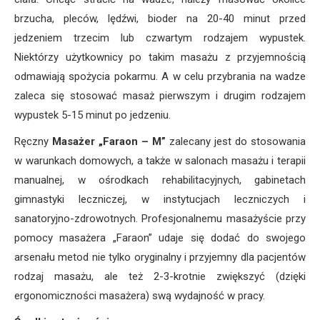
brzucha, pleców, lędźwi, bioder na 20-40 minut przed
jedzeniem trzecim lub czwartym rodzajem wypustek.
Niektórzy użytkownicy po takim masażu z przyjemnością
odmawiają spożycia pokarmu. A w celu przybrania na wadze
zaleca się stosować masaż pierwszym i drugim rodzajem
wypustek 5-15 minut po jedzeniu.
Ręczny
Masażer „Faraon – M”
zalecany jest do stosowania
w warunkach domowych, a także w salonach masażu i terapii
manualnej, w ośrodkach rehabilitacyjnych, gabinetach
gimnastyki leczniczej, w instytucjach leczniczych i
sanatoryjno-zdrowotnych. Profesjonalnemu masażyście przy
pomocy masażera „Faraon” udaje się dodać do swojego
arsenału metod nie tylko oryginalny i przyjemny dla pacjentów
rodzaj masażu, ale też 2-3-krotnie zwiększyć (dzięki
ergonomiczności masażera) swą wydajność w pracy.