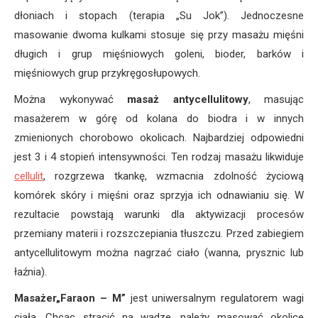
dłoniach i stopach (terapia „Su Jok”). Jednoczesne
masowanie dwoma kulkami stosuje się przy masażu mięśni
długich i grup mięśniowych goleni, bioder, barków i
mięśniowych grup przykręgosłupowych.
Można wykonywać
masaż antycellulitowy
, masując
masażerem w górę od kolana do biodra i w innych
zmienionych chorobowo okolicach. Najbardziej odpowiedni
jest 3 i 4 stopień intensywności. Ten rodzaj masażu likwiduje
cellulit
, rozgrzewa tkankę, wzmacnia zdolność życiową
komórek skóry i mięśni oraz sprzyja ich odnawianiu się. W
rezultacie powstają warunki dla aktywizacji procesów
przemiany materii i rozszczepiania tłuszczu. Przed zabiegiem
antycellulitowym można nagrzać ciało (wanna, prysznic lub
łaźnia).
Masażer„Faraon – M”
jest uniwersalnym regulatorem wagi
ciała. Chcąc stracić na wadze, należy masować okolice