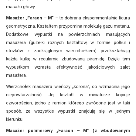
masażu głowy.
Masażer „Faraon – M”
– to dobrana eksperymentalnie figura
geometryczna. Kształtem przypomina molekułę gazu metanu.
Dodatkowe wypustki na powierzchniach masujących
masażera (guzełki różnych kształtów, w formie półkul i
stożków z zaokrąglonym wierzchołkiem) przekształcają
każdą kulkę w regularnie zbudowaną piramidę. Dzięki tym
wypustkom wzrasta efektywność jakościowych zalet
masażera.
Wierzchołek masażera wieńczy „korona”, co wzmacnia jego
niepowtarzalność. Jej kształt w miniaturze kopiuje
czworościan, jedno z ramion którego zwrócone jest w taki
sposób, że wszystkie wypustki znajdują się w jednym
kierunku.
Masażer polimerowy „Faraon – M”
(z wbudowanym