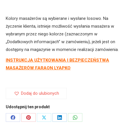
„Faraon
–
Kolory masażerów są wybierane i wysłane losowo. Na
M”
życzenie klienta, istnieje możliwość wysłania masażera w
wybranym przez niego kolorze (zaznaczonym w
„Dodatkowych informacjach” w zamówieniu), jeżeli jest on
dostępny na magazynie w momencie realizacji zamówienia.
INSTRUKCJA UŻYTKOWANIA I BEZPIECZEŃSTWA
MASAŻERÓW FARAON LYAPKO
Dodaj do ulubionych
Udostępnij ten produkt
Share
Share
Share
Share
Share