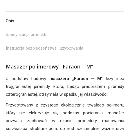
on
on
on
on
on
Facebook
Pinterest
X
LinkedIn
WhatsApp
Opis
Specyfikacja produktu
Instrukcja bezpieczeństwa i użytkowania
Masażer polimerowy „Faraon – M”
U podstaw budowy
masażera „Faraon – M”
leży idea
trójgraniastej piramidy, która, będąc praobrazem piramidy
czterograniastej, otrzymała w spadku jej właściwości.
Przygotowany z czystego ekologicznie trwałego polimeru,
który nie elektryzuje się podczas pocierania, masażer
pozwala zachować w czasie procedury masowania
sprzyjającą strukturę pola, co jest szczególnie ważne przy