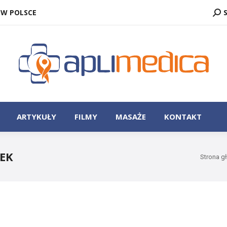
SZU
 W POLSCE
ZASTOSOWANIE
ARTYKUŁY
FILMY
MASAŻE
ARTYKUŁY
FILMY
MASAŻE
KONTAKT
EK
Jesteś t
Strona g