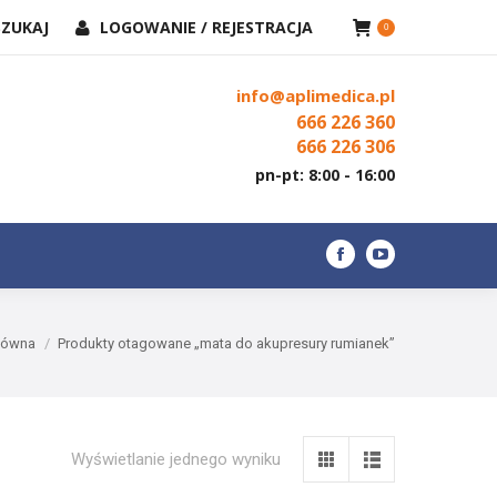
KAJ:
SZUKAJ
LOGOWANIE / REJESTRACJA
KONTAKT
0
Facebook
YouTube
page
page
info@aplimedica.pl
opens
opens
666 226 360
in
in
666 226 306
new
new
pn-pt: 8:00 - 16:00
window
window
Facebook
YouTube
page
page
opens
opens
utaj:
łówna
Produkty otagowane „mata do akupresury rumianek”
in
in
new
new
window
window
Wyświetlanie jednego wyniku