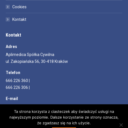
Cookies
Kontakt
Kontakt
Adres
Aplimedica Spółka Cywilna
ul. Zakopiańska 56, 30-418 Kraków
Telefon
666 226 360 |
666 226 306 |
E-mail
info@aplimedica.pl
Ta strona korzysta z ciasteczek aby świadczyć usługi na
najwyższym poziomie. Dalsze korzystanie ze strony oznacza,
Znajdź nas na:
Facebook
YouTube
że zgadzasz się na ich użycie.