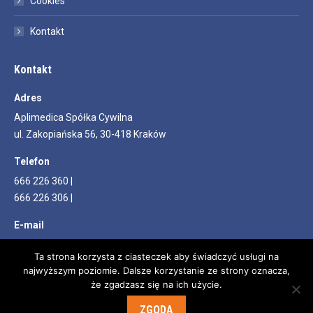
Cookies
Kontakt
Kontakt
Adres
Aplimedica Spółka Cywilna
ul. Zakopiańska 56, 30-418 Kraków
Telefon
666 226 360 |
666 226 306 |
E-mail
info@aplimedica.pl
Ta strona korzysta z ciasteczek aby świadczyć usługi na
najwyższym poziomie. Dalsze korzystanie ze strony oznacza,
Znajdź nas na:
Facebook
YouTube
że zgadzasz się na ich użycie.
page
page
ZGODA