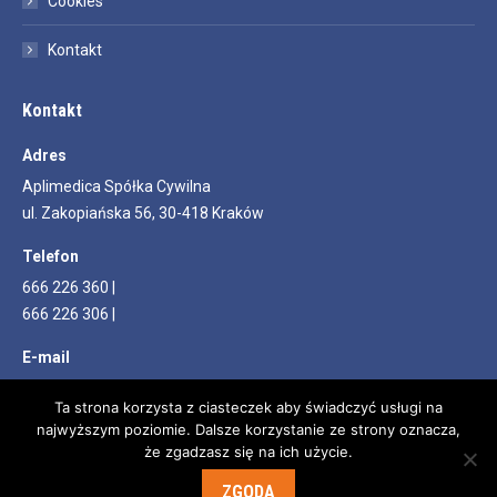
Cookies
Kontakt
Kontakt
Adres
Aplimedica Spółka Cywilna
ul. Zakopiańska 56, 30-418 Kraków
Telefon
666 226 360 |
666 226 306 |
E-mail
info@aplimedica.pl
Ta strona korzysta z ciasteczek aby świadczyć usługi na
najwyższym poziomie. Dalsze korzystanie ze strony oznacza,
Znajdź nas na:
Facebook
YouTube
że zgadzasz się na ich użycie.
page
page
ZGODA