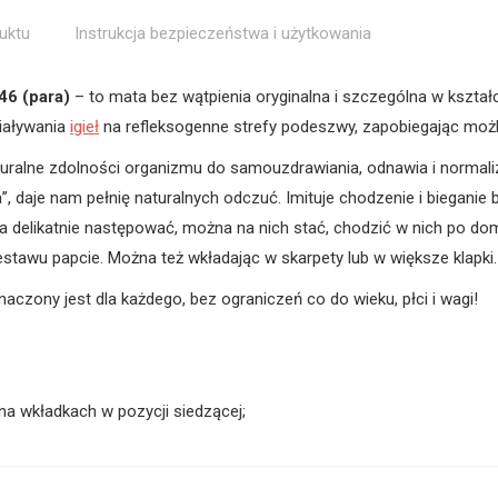
uktu
Instrukcja bezpieczeństwa i użytkowania
46 (para)
– to mata bez wątpienia oryginalna i szczególna w kształc
ziaływania
igieł
na refleksogenne strefy podeszwy, zapobiegając możl
uralne zdolności organizmu do samouzdrawiania, odnawia i normali
, daje nam pełnię naturalnych odczuć. Imituje chodzenie i biegani
a delikatnie następować, można na nich stać, chodzić w nich po d
awu papcie. Można też wkładając w skarpety lub w większe klapki.
czony jest dla każdego, bez ograniczeń co do wieku, płci i wagi!
na wkładkach w pozycji siedzącej;