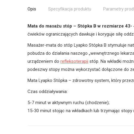
Opis
Specyfikacja produktu
Parametry prod
Mata do masażu stóp – Stópka B w rozmiarze 43- 
ćwieków ograniczających dawkuje i koryguje siłę odd
Masażer-mata do stóp Lyapko Stópka B stymuluje nat
pobudza do działania naszego „wewnętrznego lekarza”
urządzeniem do
refleksoterapii
stóp. Na wkładki możn
podeszwy stopy można wykorzystać dołączone do zest
Mata Lyapko Stópka – zdrowotny system, który przezna
Czas oddziaływania:
5-7 minut w aktywnym ruchu (chodzenie);
15-30 minut stojąc na wkładkach lub trzymając stopy 