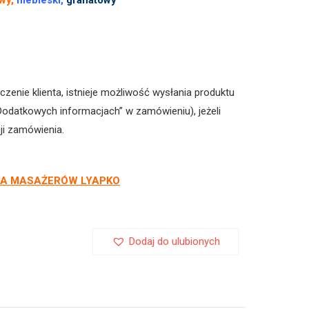
wy,
niebieski,
granatowy
zenie klienta, istnieje możliwość wysłania produktu
odatkowych informacjach” w zamówieniu), jeżeli
ji zamówienia.
WA MASAŻERÓW LYAPKO
Dodaj do ulubionych