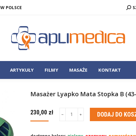
SZUK
 W POLSCE
S
ZASTOSOWANIE
ARTYKUŁY
FILMY
MASAŻE
ARTYKUŁY
FILMY
MASAŻE
KONTAKT
Masażer Lyapko Mata Stopka B (43-4
230,00
zł
ilość
DODAJ DO KOS
﹣
﹢
Masażer
Lyapko