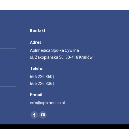
Kontakt
Adres
Aplimedica Spółka Cywilna
ul. Zakopiańska 56, 30-418 Kraków
Telefon
666 226 360 |
666 226 306 |
E-mail
info@aplimedica.pl
Znajdź nas na:
Facebook
YouTube
page
page