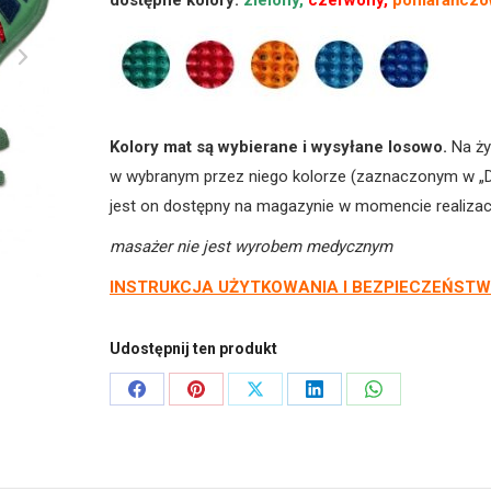
dostępne kolory:
Mata
zielony,
czerwony,
pomarańczo
Stopka
B
(43-
46)
Kolory mat są wybierane i wysyłane losowo.
Na życ
(para)
w wybranym przez niego kolorze (zaznaczonym w „D
5,0
jest on dostępny na magazynie w momencie realizac
masażer nie jest wyrobem medycznym
INSTRUKCJA UŻYTKOWANIA I BEZPIECZEŃST
Udostępnij ten produkt
Share
Share
Share
Share
Share
on
on
on
on
on
Facebook
Pinterest
X
LinkedIn
WhatsApp