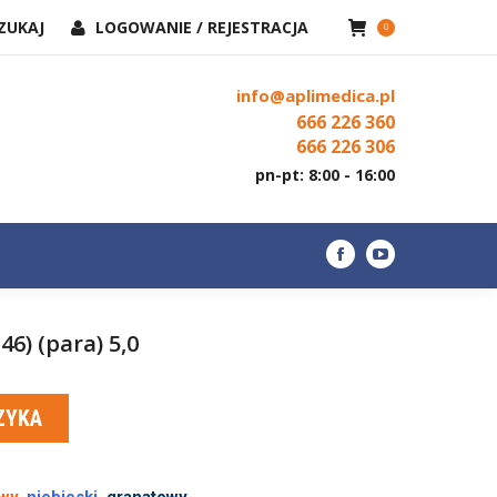
AJ:
ZUKAJ
LOGOWANIE / REJESTRACJA
KONTAKT
0
Facebook
YouTube
page
page
info@aplimedica.pl
opens
opens
666 226 360
in
in
666 226 306
new
new
pn-pt: 8:00 - 16:00
window
window
Facebook
YouTube
page
page
opens
opens
6) (para) 5,0
in
in
new
new
window
window
ZYKA