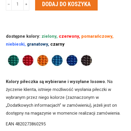
ilość
DODAJ DO KOSZYKA
﹣
﹢
Masażer
Lyapko
PIŁECZKA
JEŻYK
dostępne kolory:
zielony,
czerwony,
pomarańczowy,
4,0
niebieski,
granatowy,
czarny
BEZ
NIKLU,
WSZYSTKIE
IGŁY
POKRYTE
Kolory piłeczka są wybierane i wysyłane losowo.
Na
SREBREM
życzenie klienta, istnieje możliwość wysłania piłeczki w
wybranym przez niego kolorze (zaznaczonym w
„Dodatkowych informacjach” w zamówieniu), jeżeli jest on
dostępny na magazynie w momencie realizacji zamówienia.
EAN 4820273860295