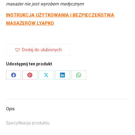
masażer nie jest wyrobem medycznym
INSTRUKCJA UŻYTKOWANIA I BEZPIECZEŃSTWA
MASAŻERÓW LYAPKO
Dodaj do ulubionych
Udostępnij ten produkt
Share
Share
Share
Share
Share
on
on
on
on
on
Facebook
Pinterest
X
LinkedIn
WhatsApp
Opis
Specyfikacja produktu