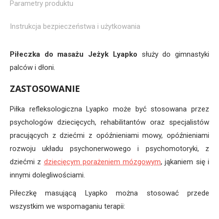
Parametry produktu
Instrukcja bezpieczeństwa i użytkowania
Piłeczka do masażu Jeżyk Lyapko
służy do gimnastyki
palców i dłoni.
ZASTOSOWANIE
Piłka refleksologiczna Lyapko może być stosowana przez
psychologów dziecięcych, rehabilitantów oraz specjalistów
pracujących z dziećmi z opóźnieniami mowy, opóźnieniami
rozwoju układu psychonerwowego i psychomotoryki, z
dziećmi z
dziecięcym porażeniem mózgowym
, jąkaniem się i
innymi dolegliwościami.
Piłeczkę masującą Lyapko można stosować przede
wszystkim we wspomaganiu terapii: