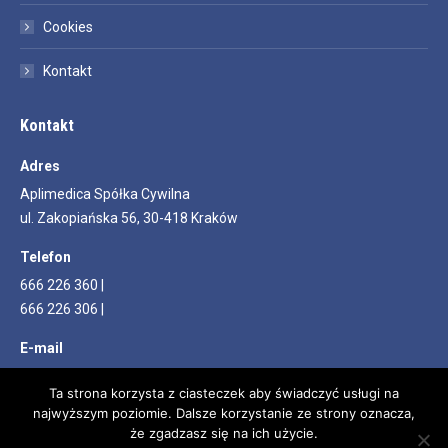
Cookies
Kontakt
Kontakt
Adres
Aplimedica Spółka Cywilna
ul. Zakopiańska 56, 30-418 Kraków
Telefon
666 226 360 |
666 226 306 |
E-mail
info@aplimedica.pl
Ta strona korzysta z ciasteczek aby świadczyć usługi na
najwyższym poziomie. Dalsze korzystanie ze strony oznacza,
Znajdź nas na:
Facebook
YouTube
że zgadzasz się na ich użycie.