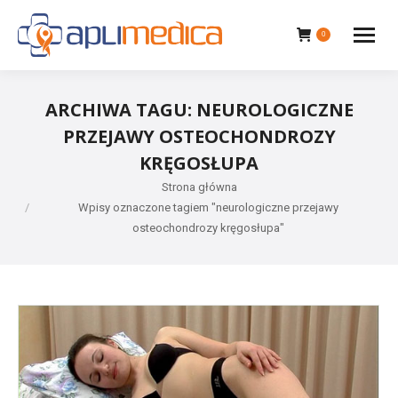
0
ARCHIWA TAGU:
NEUROLOGICZNE
PRZEJAWY OSTEOCHONDROZY
KRĘGOSŁUPA
Jesteś tutaj:
Strona główna
Wpisy oznaczone tagiem "neurologiczne przejawy
osteochondrozy kręgosłupa"