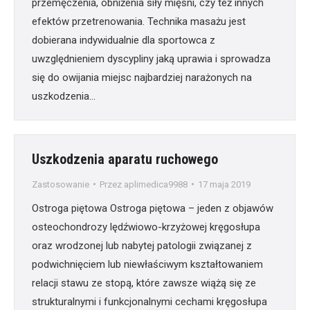
przemęczenia, obniżenia siły mięśni, czy też innych
efektów przetrenowania. Technika masażu jest
dobierana indywidualnie dla sportowca z
uwzględnieniem dyscypliny jaką uprawia i sprowadza
się do owijania miejsc najbardziej narażonych na
uszkodzenia…
Uszkodzenia aparatu ruchowego
Zastosowanie
Przez
aplimedica9988
17 maja 2019
Ostroga piętowa Ostroga piętowa – jeden z objawów
osteochondrozy lędźwiowo-krzyżowej kręgosłupa
oraz wrodzonej lub nabytej patologii związanej z
podwichnięciem lub niewłaściwym kształtowaniem
relacji stawu ze stopą, które zawsze wiążą się ze
strukturalnymi i funkcjonalnymi cechami kręgosłupa