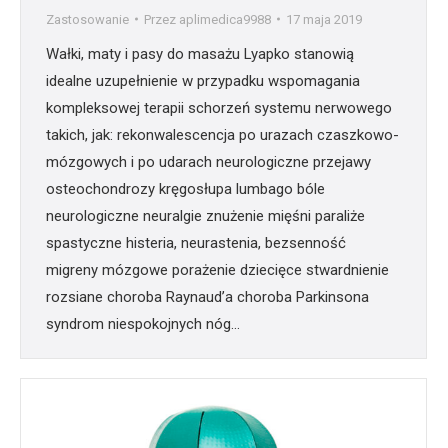
Zastosowanie
Przez
aplimedica9988
17 maja 2019
Wałki, maty i pasy do masażu Lyapko stanowią
idealne uzupełnienie w przypadku wspomagania
kompleksowej terapii schorzeń systemu nerwowego
takich, jak: rekonwalescencja po urazach czaszkowo-
mózgowych i po udarach neurologiczne przejawy
osteochondrozy kręgosłupa lumbago bóle
neurologiczne neuralgie znużenie mięśni paraliże
spastyczne histeria, neurastenia, bezsenność
migreny mózgowe porażenie dziecięce stwardnienie
rozsiane choroba Raynaud’a choroba Parkinsona
syndrom niespokojnych nóg…