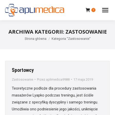
0
ARCHIWA KATEGORII:
ZASTOSOWANIE
Jesteś tutaj:
Strona główna
Kategoria "Zastosowanie"
Sportowcy
Zastosowanie
Przez
aplimedica9988
17 maja 2019
Teoretyczne podłoże dla procedury zastosowania
masażerów Lyapko podczas treningu, jest ściśle
związane z specyfiką dyscypliny i samego treningu.
Umożliwia ono podniesienie jego jakości, uniknięcie