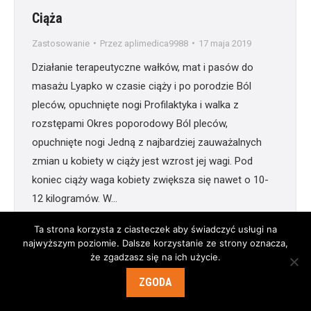
Ciąża
Zastosowanie
Przez
aplimedica9988
17 maja 2019
Działanie terapeutyczne wałków, mat i pasów do
masażu Lyapko w czasie ciąży i po porodzie Ból
pleców, opuchnięte nogi Profilaktyka i walka z
rozstępami Okres poporodowy Ból pleców,
opuchnięte nogi Jedną z najbardziej zauważalnych
zmian u kobiety w ciąży jest wzrost jej wagi. Pod
koniec ciąży waga kobiety zwiększa się nawet o 10-
12 kilogramów. W…
Ta strona korzysta z ciasteczek aby świadczyć usługi na
najwyższym poziomie. Dalsze korzystanie ze strony oznacza,
że zgadzasz się na ich użycie.
© Aplimedica 2009-2019. Wszystkie prawa zastrzeżone.
ZGODA
Menu 2