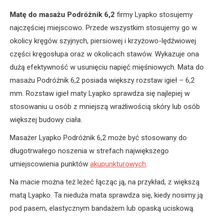
Matę do masażu Podróżnik 6,2
firmy Lyapko stosujemy
najczęściej miejscowo. Przede wszystkim stosujemy go w
okolicy kręgów szyjnych, piersiowej i krzyżowo-lędźwiowej
części kręgosłupa oraz w okolicach stawów. Wykazuje ona
dużą efektywność w usunięciu napięć mięśniowych. Mata do
masażu Podróżnik 6,2 posiada większy rozstaw igieł – 6,2
mm. Rozstaw igieł maty Lyapko sprawdza się najlepiej w
stosowaniu u osób z mniejszą wrażliwością skóry lub osób
większej budowy ciała.
Masażer Lyapko Podróżnik 6,2 może być stosowany do
długotrwałego noszenia w strefach największego
umiejscowienia punktów
akupunkturowych
.
Na macie można też leżeć łącząc ją, na przykład, z większą
matą Lyapko. Ta nieduża mata sprawdza się, kiedy nosimy ją
pod pasem, elastycznym bandażem lub opaską uciskową.