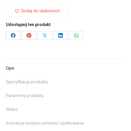
Dodaj do ulubionych
Udostępnij ten produkt
Share
Share
Share
Share
Share
on
on
on
on
on
Facebook
Pinterest
X
LinkedIn
WhatsApp
Opis
Specyfikacja produktu
Parametry produktu
Wideo
Instrukcja bezpieczeństwa i użytkowania