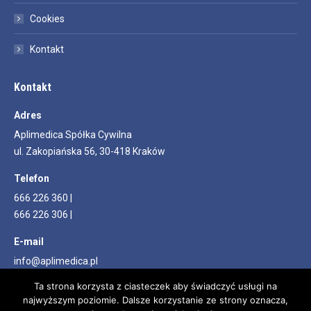
Cookies
Kontakt
Kontakt
Adres
Aplimedica Spółka Cywilna
ul. Zakopiańska 56, 30-418 Kraków
Telefon
666 226 360 |
666 226 306 |
E-mail
info@aplimedica.pl
Ta strona korzysta z ciasteczek aby świadczyć usługi na
Znajdź nas na:
Facebook
YouTube
najwyższym poziomie. Dalsze korzystanie ze strony oznacza,