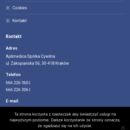
Cookies
Kontakt
Kontakt
Adres
Aplimedica Spółka Cywilna
ul. Zakopiańska 56, 30-418 Kraków
Telefon
666 226 360 |
666 226 306 |
E-mail
info@aplimedica.pl
Ta strona korzysta z ciasteczek aby świadczyć usługi na
najwyższym poziomie. Dalsze korzystanie ze strony oznacza,
Znajdź nas na:
Facebook
YouTube
że zgadzasz się na ich użycie.